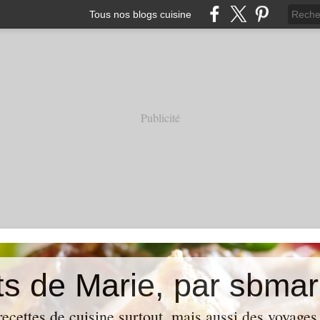
Tous nos blogs cuisine
Publicité
ts de Marie, par sbmar
ecettes de cuisine surtout, mais aussi des voyages,