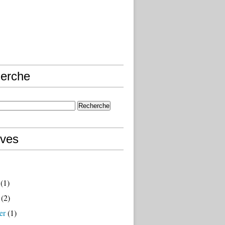
erche
ives
(1)
(2)
er
(1)