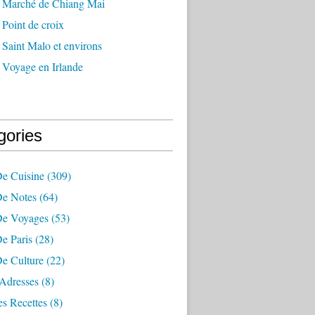
 Marché de Chiang Mai
Point de croix
Saint Malo et environs
 Voyage en Irlande
gories
De Cuisine
(309)
De Notes
(64)
De Voyages
(53)
e Paris
(28)
De Culture
(22)
Adresses
(8)
s Recettes
(8)