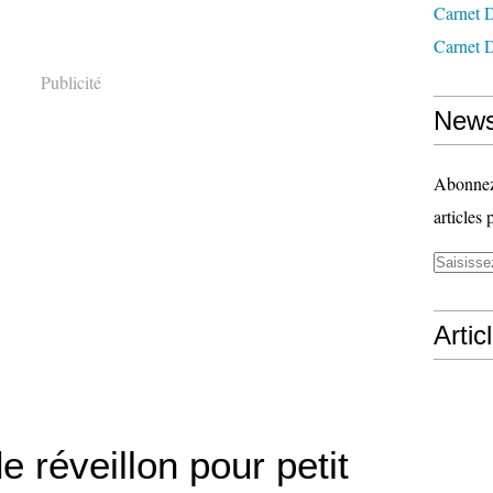
Carnet 
Carnet D
Publicité
News
Abonnez-
articles 
Artic
 réveillon pour petit