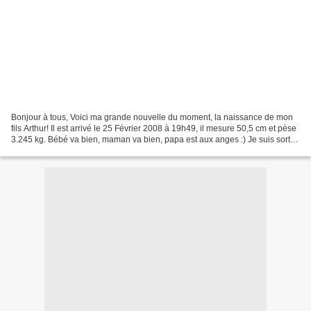
Bonjour à tous, Voici ma grande nouvelle du moment, la naissance de mon
fils Arthur! Il est arrivé le 25 Février 2008 à 19h49, il mesure 50,5 cm et pèse
3.245 kg. Bébé va bien, maman va bien, papa est aux anges :) Je suis sortie
de la maternité samedi...