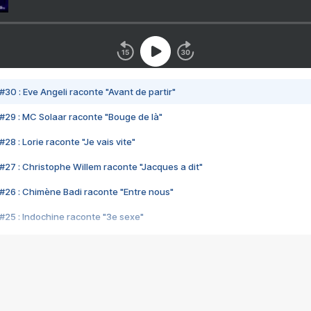
#30 : Eve Angeli raconte "Avant de partir"
#29 : MC Solaar raconte "Bouge de là"
28 : Lorie raconte "Je vais vite"
#27 : Christophe Willem raconte "Jacques a dit"
#26 : Chimène Badi raconte "Entre nous"
#25 : Indochine raconte "3e sexe"
#24 : Zaho raconte "C'est chelou"
#23 : Patrick Bruel raconte "Au café des délices"
#22 : Kyo raconte "Le chemin"